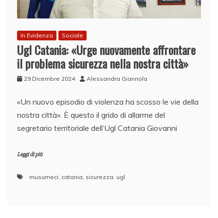
In Evidenza
Sociale
Ugl Catania: «Urge nuovamente affrontare
il problema sicurezza nella nostra città»
29 Dicembre 2024
Alessandra Giannola
«Un nuovo episodio di violenza ha scosso le vie della
nostra città». È questo il grido di allarme del
segretario territoriale dell’Ugl Catania Giovanni
Leggi di più
musumeci
,
catania
,
sicurezza
,
ugl