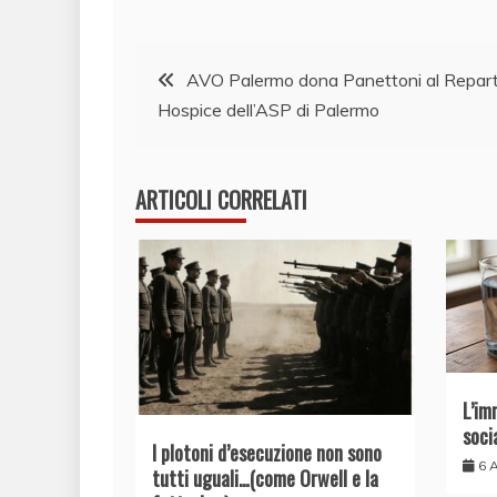
Navigazione
AVO Palermo dona Panettoni al Repar
Hospice dell’ASP di Palermo
articoli
ARTICOLI CORRELATI
L’im
soci
I plotoni d’esecuzione non sono
6 
tutti uguali…(come Orwell e la