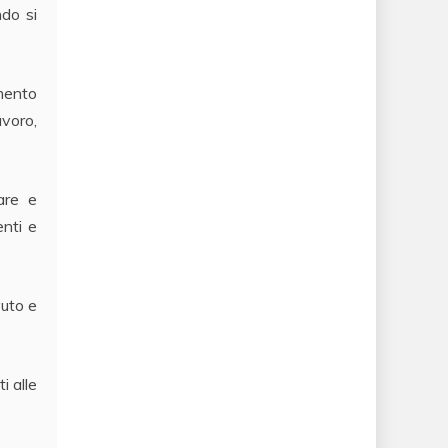
ndo si
amento
avoro,
tare e
enti e
vuto e
i alle