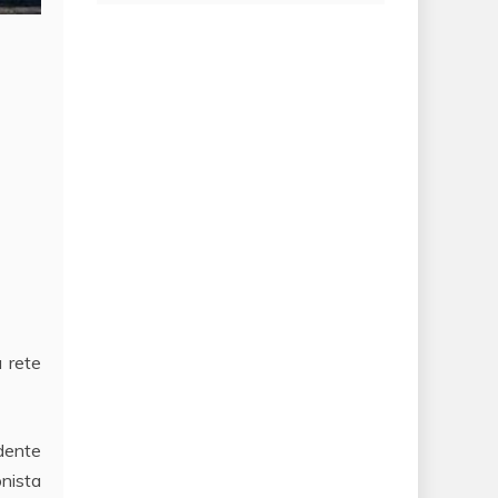
a rete
idente
onista