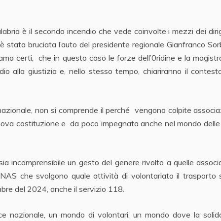
abria è il secondo incendio che vede coinvolte i mezzi dei dir
stata bruciata l’auto del presidente regionale Gianfranco Sor
iamo certi, che in questo caso le forze dell’0ridine e la magist
dio alla giustizia e, nello stesso tempo, chiariranno il contest
e nazionale, non si comprende il perché vengono colpite associ
i nuova costituzione e da poco impegnata anche nel mondo del
ia incomprensibile un gesto del genere rivolto a quelle associ
 ANAS che svolgono quale attività di volontariato il trasporto
embre del 2024, anche il servizio 118.
ce nazionale, un mondo di volontari, un mondo dove la solida