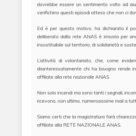
dovrebbe essere un sentimento volto ad aiuta
verifichino questi episodi atteso che non ci d
Ed è per questo motivo, ha dichiarato il por
deliberato dalla rete ANAS è irrisorio per a
insostituibile sul territorio, di solidarietà e sos
L’attività di volontariato, che, come evide
disinteressatamente chi ha bisogno rende inc
affiliate alla rete nazionale ANAS.
Non solo incendi ma sono tanti i segnali, incom
ricevono, non ultimo, numerosissime mail a tut
Siamo certi che la magistratura farà chiarezza 
affiliate alla RETE NAZIONALE ANAS.