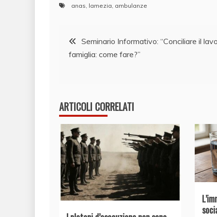
anas
,
lamezia
,
ambulanze
Navigazione
Seminario Informativo: “Conciliare il lavo
famiglia: come fare?”
articoli
ARTICOLI CORRELATI
L’im
soci
I plotoni d’esecuzione non sono