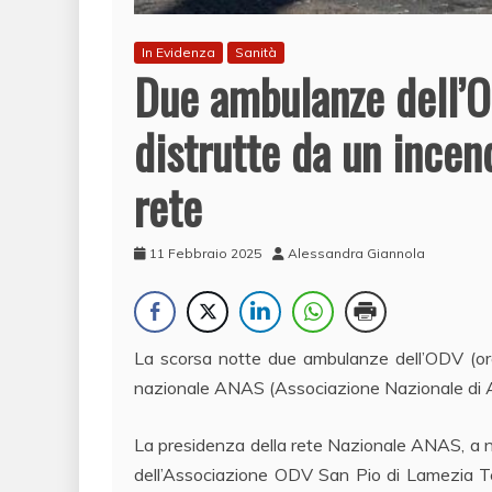
In Evidenza
Sanità
Due ambulanze dell’O
distrutte da un incend
rete
11 Febbraio 2025
Alessandra Giannola
La scorsa notte due ambulanze dell’ODV (orga
nazionale ANAS (Associazione Nazionale di Az
La presidenza della rete Nazionale ANAS, a nom
dell’Associazione ODV San Pio di Lamezia Te