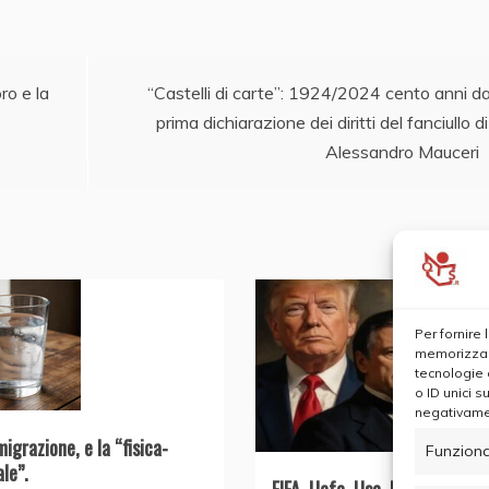
ro e la
“Castelli di carte”: 1924/2024 cento anni da
prima dichiarazione dei diritti del fanciullo di
Alessandro Mauceri
Per fornire
memorizzare
tecnologie 
o ID unici s
negativamen
migrazione, e la “fisica-
Funziona
ale”.
FIFA, Uefa, Usa, UE, il Conte 