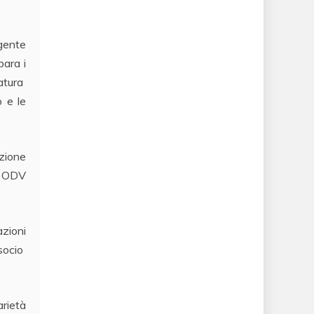
igente
bara i
ratura
o e le
azione
le ODV
azioni
 socio
rietà