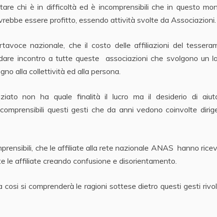
re chi è in difficoltà ed è incomprensibili che in questo mo
ovrebbe essere profitto, essendo attività svolte da Associazioni.
tavoce nazionale, che il costo delle affiliazioni del tesser
ndare incontro a tutte queste associazioni che svolgono un l
tegno alla collettività ed alla persona.
nziato non ha quale finalità il lucro ma il desiderio di aiu
omprensibili questi gesti che da anni vedono coinvolte dirig
prensibili, che le affiliate alla rete nazionale ANAS hanno rice
te le affiliate creando confusione e disorientamento.
cosi si comprenderà le ragioni sottese dietro questi gesti rivolt