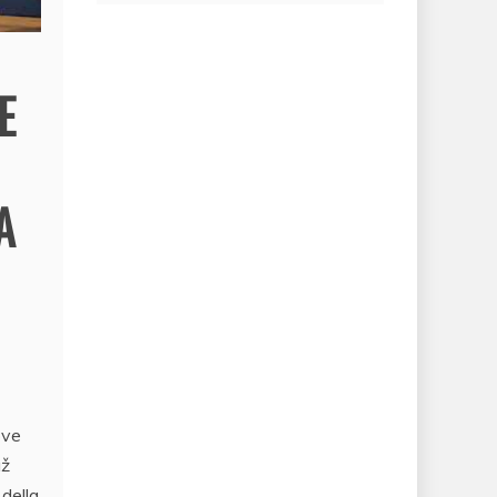
E
A
ove
až
 della