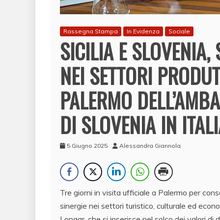
Rassegna Stampa
In Evidenza
Sociale
SICILIA E SLOVENIA,
NEI SETTORI PRODUTT
PALERMO DELL’AMBA
DI SLOVENIA IN ITA
5 Giugno 2025
Alessandra Giannola
Tre giorni in visita ufficiale a Palermo per cons
sinergie nei settori turistico, culturale ed eco
Longar, che si inserisce nel solco dei valori 