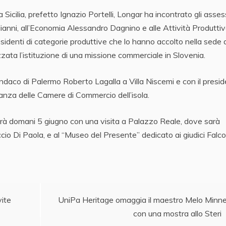
 Sicilia, prefetto Ignazio Portelli, Longar ha incontrato gli asses
ianni, all’Economia Alessandro Dagnino e alle Attività Produtti
sidenti di categorie produttive che lo hanno accolto nella sede 
ata l’istituzione di una missione commerciale in Slovenia.
indaco di Palermo Roberto Lagalla a Villa Niscemi e con il presi
nza delle Camere di Commercio dell’isola.
erà domani 5 giugno con una visita a Palazzo Reale, dove sarà
ccio Di Paola, e al “Museo del Presente” dedicato ai giudici Falc
vite
UniPa Heritage omaggia il maestro Melo Minne
con una mostra allo Steri