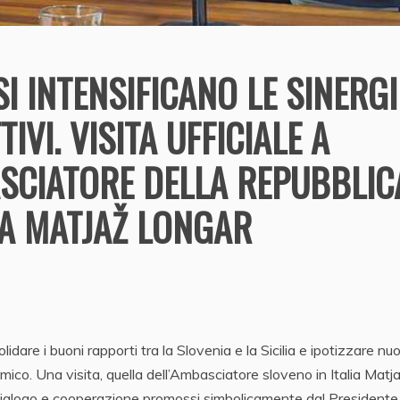
 SI INTENSIFICANO LE SINERGI
IVI. VISITA UFFICIALE A
SCIATORE DELLA REPUBBLIC
LIA MATJAŽ LONGAR
olidare i buoni rapporti tra la Slovenia e la Sicilia e ipotizzare nu
nomico. Una visita, quella dell’Ambasciatore sloveno in Italia Matj
di dialogo e cooperazione promossi simbolicamente dal Presidente