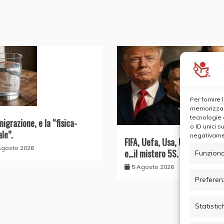
Per fornire
memorizzare
tecnologie 
migrazione, e la “fisica-
o ID unici s
ale”.
negativamen
FIFA, Uefa, Usa, UE, il Conte 
Agosto 2026
e…il mistero 5S.
Funziona
5 Agosto 2026
Preferen
Statistic