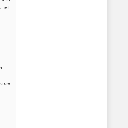
a nel
la
turale