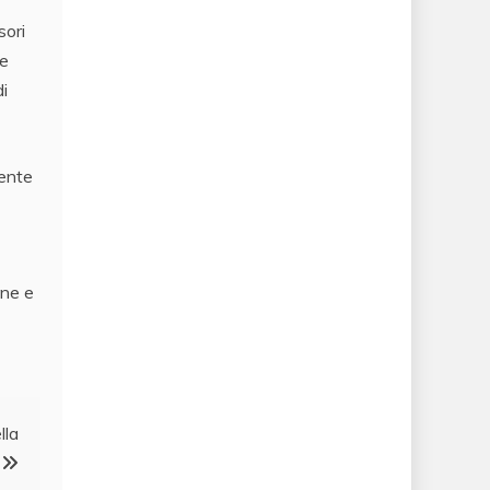
sori
ve
di
dente
one e
lla