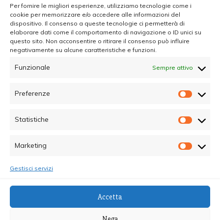
Per fornire le migliori esperienze, utilizziamo tecnologie come i
cookie per memorizzare e/o accedere alle informazioni del
dispositivo. Il consenso a queste tecnologie ci permetterà di
elaborare dati come il comportamento di navigazione o ID unici su
questo sito. Non acconsentire o ritirare il consenso può influire
negativamente su alcune caratteristiche e funzioni.
Funzionale
Sempre attivo
Preferenze
Prefer
Statistiche
Statisti
Marketing
Marketi
Gestisci servizi
© Copyright 2025 - Quotidiano Sociale - C.F.
Accetta
96015470825 - Testata Giornalistica online Registrata
al Tribunale di Palermo - Direttore Responsabile dott.ssa
Nega