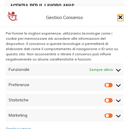
AGENZIA PER IL LAVORO ANAS
Gestisci Consenso
Per fornire le migliori esperienze, utilizziamo tecnologie come i
cookie per memorizzare e/o accedere alle informazioni del
dispositivo. Il consenso a queste tecnologie ci permetterà di
elaborare dati come il comportamento di navigazione o ID unici su
questo sito. Non acconsentire o ritirare il consenso può influire
negativamente su alcune caratteristiche e funzioni.
Funzionale
Sempre attivo
Preferenze
Prefer
Statistiche
Statisti
Marketing
Marketi
Gestisci servizi