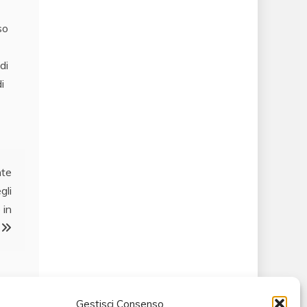
so
di
i
nte
gli
 in
Gestisci Consenso