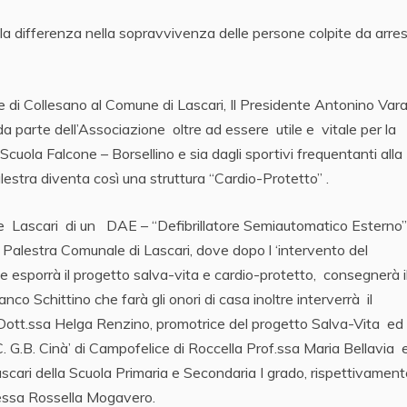
 la differenza nella sopravvivenza delle persone colpite da arre
e di Collesano al Comune di Lascari, Il Presidente Antonino Var
a parte dell’Associazione oltre ad essere utile e vitale per la
 Scuola Falcone – Borsellino e sia dagli sportivi frequentanti alla
estra diventa così una struttura “Cardio-Protetto” .
ne Lascari di un DAE – “Defibrillatore Semiautomatico Esterno”
a Palestra Comunale di Lascari, dove dopo l ‘intervento del
e esporrà il progetto salva-vita e cardio-protetto, consegnerà i
co Schittino che farà gli onori di casa inoltre interverrà il
 Dott.ssa Helga Renzino, promotrice del progetto Salva-Vita ed
I.C. G.B. Cinà’ di Campofelice di Roccella Prof.ssa Maria Bellavia e
Lascari della Scuola Primaria e Secondaria I grado, rispettivamen
ressa Rossella Mogavero.