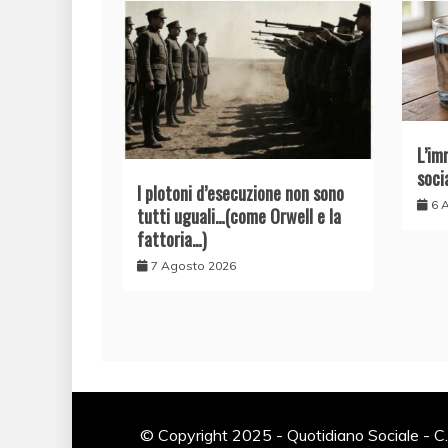
L’im
soci
I plotoni d’esecuzione non sono
6 
tutti uguali…(come Orwell e la
fattoria…)
7 Agosto 2026
© Copyright 2025 - Quotidiano Sociale - C.