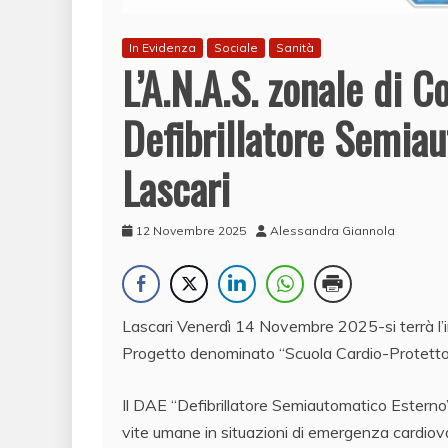
In Evidenza
Sociale
Sanità
L’A.N.A.S. zonale di 
Defibrillatore Semia
Lascari
12 Novembre 2025
Alessandra Giannola
Lascari Venerdì 14 Novembre 2025-si terrà l’in
Progetto denominato “Scuola Cardio-Protetto”
Il DAE “Defibrillatore Semiautomatico Esterno
vite umane in situazioni di emergenza cardiov