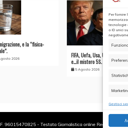
Per fornire
memorizzare
tecnologie 
o ID unici s
negativamen
migrazione, e la “fisica-
Funziona
ale”.
FIFA, Uefa, Usa, UE, il Conte 
Agosto 2026
Preferen
e…il mistero 5S.
5 Agosto 2026
Statistic
Marketin
Gestisci ser
A
F. 96015470825 - Testata Giornalistica online Registrata al Tr