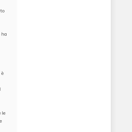
sto
a ha
 è
l
 le
te