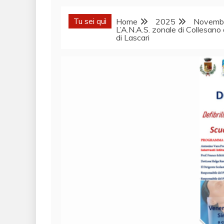
Tu sei quì
Home
2025
Novemb
L’A.N.A.S. zonale di Collesan
di Lascari