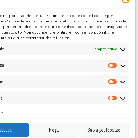
 le migliori esperienze, utilizziamo tecnologie come i cookie per
 e/o accedere alle informazioni del dispositivo. Il consenso a queste
ci permetterà di elaborare dati come il comportamento di navigazione
u questo sito. Non acconsentire o ritirare il consenso può influire
te su alcune caratteristiche e funzioni.
le
Sempre attivo
Max
ze
Preferen
he
Statistic
g
Marketin
vizi
ccetta
Nega
Salva preferenze
ibunale di Palermo - Direttore Responsabile