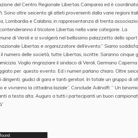
razione del Centro Regionale Libertas Campania ed è coordinato
Sono oltre seicento gli atleti provenienti dalla varie regioni ital
a, Lombardia e Calabria, in rappresentanza di trenta associazion
i contenderanno il tricolore Libertas nella varie categorie. La
une di Veroli e si svolgerà nel bellissimo palazzetto dello sport
nazionale Libertas e organizzatore dell’evento:” Siamo soddisfa
il numero delle società, tutte Libertas, iscritte. Saranno cinque g
icizia. Voglio ringraziare il sindaco di Veroli, Germano Caperna 
ggiato per questo evento. Ed i numeri parlano chiaro. Oltre seic
dirigenti, giudici di gara e tanti genitori. In totale un gruppo di ol
o e vivranno la cittadina laziale”. Conclude Adinolfi: ” Un binomi
nti a testa alta. Auguro a tutti i partecipanti un buon campionat
à”
 found