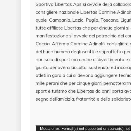
Sportivo Libertas Aps si avvale della collabo
consigliere nazionale Libertas Carmine Adinolfi. 
quale Campania, Lazio, Puglia, Toscana, Liguri
tutte affiliate Libertas che per cinque giorni s
manifestazione si avvale del patrocinio del com
Coccia. Afferma Carmine Adinolfi, consigliere 
del buon numero degli iscritti e soprattutto per 
non solo di sport ma anche di divertimento e am
giunta per averci accolto, sostenuto ed incora
atleti in gara a cui si devono aggiungere tecnici 
mille peroni che per cinque giorni pernotterann
sport e turismo che Libertas da anni porta ava
segno dell’amicizia, fraternità e della solidariet
Video
Media error: Format(s) not supported or source(s) not