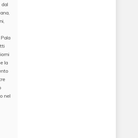
 dal
iana,
i,
 Pala
tti
iorni
e la
ento
tre
o
o nel