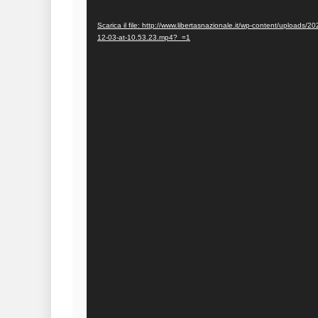
Player
Scarica il file: http://www.libertasnazionale.it/wp-content/upload
12-03-at-10.53.23.mp4?_=1