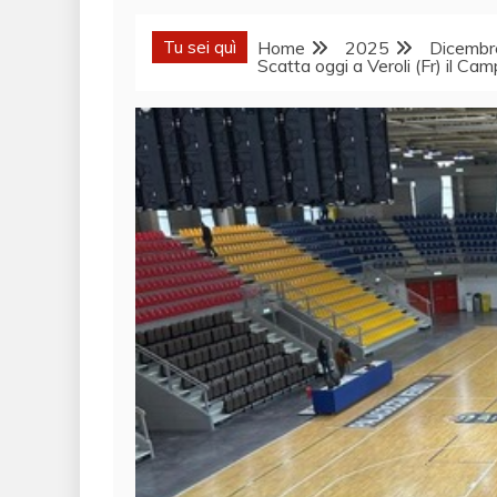
Tu sei quì
Home
2025
Dicembr
Scatta oggi a Veroli (Fr) il Cam