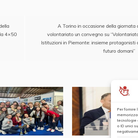
della
A Torino in occasione della giornata 
lla 4×50
volontariato un convegno su “Volontariat
Istituzioni in Piemonte: insieme protagonisti 
futuro domani”
Per fornire
memorizzare
tecnologie 
o ID unici s
negativamen