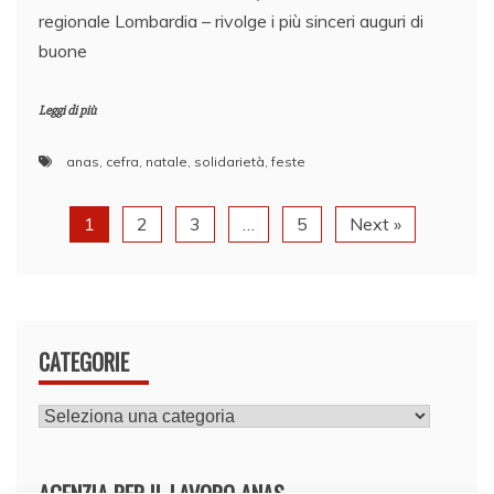
regionale Lombardia – rivolge i più sinceri auguri di
buone
Leggi di più
anas
,
cefra
,
natale
,
solidarietà
,
feste
1
2
3
…
5
Next »
CATEGORIE
CATEGORIE