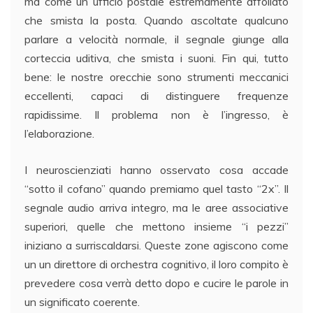
ma come un ufficio postale estremamente affollato
che smista la posta. Quando ascoltate qualcuno
parlare a velocità normale, il segnale giunge alla
corteccia uditiva, che smista i suoni. Fin qui, tutto
bene: le nostre orecchie sono strumenti meccanici
eccellenti, capaci di distinguere frequenze
rapidissime. Il problema non è l’ingresso, è
l’elaborazione.
I neuroscienziati hanno osservato cosa accade
“sotto il cofano” quando premiamo quel tasto “2x”. Il
segnale audio arriva integro, ma le aree associative
superiori, quelle che mettono insieme “i pezzi”
iniziano a surriscaldarsi. Queste zone agiscono come
un un direttore di orchestra cognitivo, il loro compito è
prevedere cosa verrà detto dopo e cucire le parole in
un significato coerente.