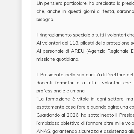
​Un pensiero particolare, ha precisato la presi
che, anche in questi giorni di festa, sarann
bisogno.
Il ringraziamento speciale a tutti i volontari c
​Ai volontari del 118, pilastri della protezione so
​Al personale di AREU (Agenzia Regionale Em
missione quotidiana.
​Il Presidente, nella sua qualità di Direttore 
docenti formatori e a tutti i volontari ch
professionale e umana.
​”La formazione è vitale in ogni settore, ma
esattamente cosa fare e quando agire: una com
​Guardando al 2026, ha sottolineato il Presi
l’ambizioso obiettivo di formare oltre mille vol
ANAS, garantendo sicurezza e assistenza alla