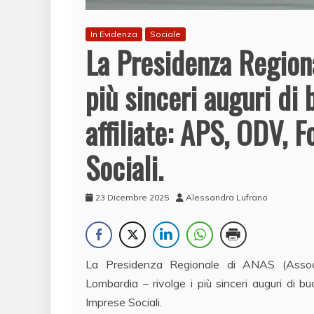
In Evidenza
Sociale
La Presidenza Region
più sinceri auguri di 
affiliate: APS, ODV, 
Sociali.
23 Dicembre 2025
Alessandra Lufrano
​La Presidenza Regionale di ANAS (Associ
Lombardia – rivolge i più sinceri auguri di 
Imprese Sociali.