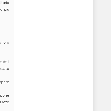
itario
ha più
a loro
utti i
scita
sapere
i pone
a rete