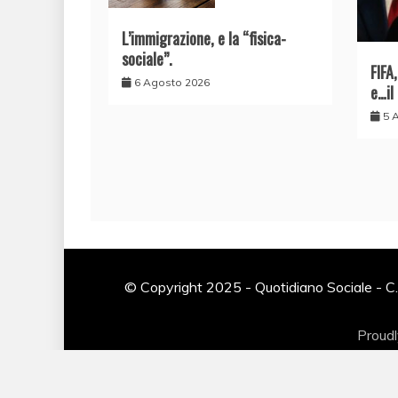
L’immigrazione, e la “fisica-
sociale”.
FIFA
6 Agosto 2026
e…il
5 
© Copyright 2025 - Quotidiano Sociale - C.
Proud