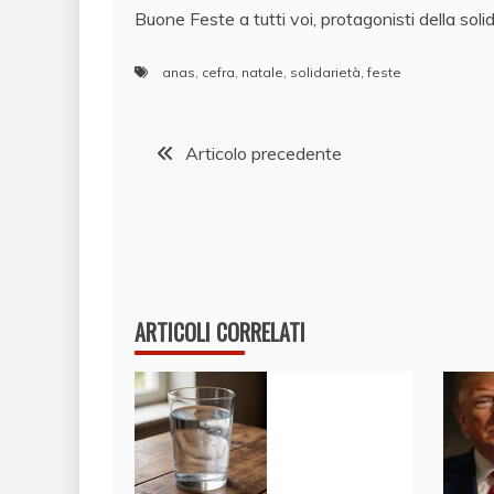
​Buone Feste a tutti voi, protagonisti della soli
anas
,
cefra
,
natale
,
solidarietà
,
feste
Navigazione
Articolo precedente
articoli
ARTICOLI CORRELATI