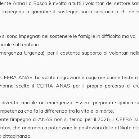
dente Anna Lo Bosco è rivolto a tutti i volontari del settore san
o impegnati a garantire il sostegno socio-sanitario a chi ne 
he si sono impegnati nel sostenere le famiglie in difficoltà ma va:
ciale sul territorio.
ergenza Urgenza), per il costante supporto ai volontari nell
del CEFRA ANAS, ha voluto ringraziare e augurare buone feste a t
e hanno scelto il CEFRA ANAS per il proprio percorso di cre
 diventa cruciale nell’emergenza. Essere preparati significa 
petenza che fa la differenza tra la vita e la morte.”
dente l’impegno di ANAS non si ferma: per il 2026, il CEFRA s
ontari, che andranno a potenziare le postazioni delle affiliate all
 cittadinanza.