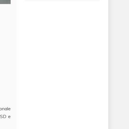
onale
 ASD e