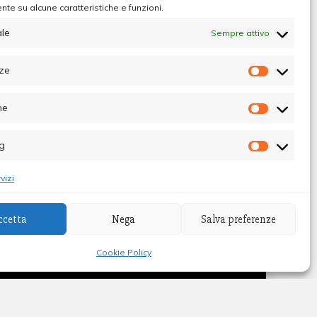
te su alcune caratteristiche e funzioni.
le
Sempre attivo
e
ze
Preferen
he
Statistic
g
Marketin
vizi
ccetta
Nega
Salva preferenze
ibunale di Palermo - Direttore Responsabile
Cookie Policy
Themes
.