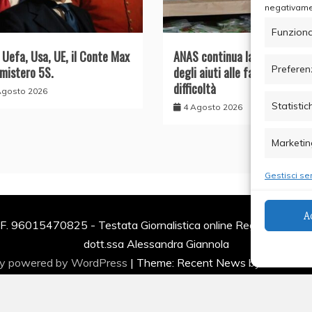
negativamen
Funziona
, Uefa, Usa, UE, il Conte Max
ANAS continua la distribuzion
Preferen
 mistero 5S.
degli aiuti alle famiglie in
difficoltà
Agosto 2026
Statistic
4 Agosto 2026
Marketin
Gestisci ser
A
F. 96015470825 - Testata Giornalistica online Registrata al Tr
dott.ssa Alessandra Giannola
ly powered by WordPress
|
Theme: Recent News by
Candid 