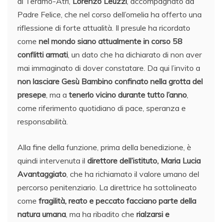
di Teramo-Atri,
Lorenzo Leuzzi
, accompagnato da
Padre Felice, che nel corso dell’omelia ha offerto una
riflessione di forte attualità. Il presule ha ricordato
come
nel mondo siano attualmente in corso 58
conflitti armati
, un dato che ha dichiarato di non aver
mai immaginato di dover constatare. Da qui l’invito a
non lasciare Gesù Bambino confinato nella grotta del
presepe
, ma a
tenerlo vicino durante tutto l’anno
,
come riferimento quotidiano di pace, speranza e
responsabilità.
Alla fine della funzione, prima della benedizione, è
quindi intervenuta il
direttore dell’istituto, Maria Lucia
Avantaggiato
, che ha richiamato il valore umano del
percorso penitenziario. La direttrice ha sottolineato
come
fragilità, reato e peccato facciano parte della
natura umana
, ma ha ribadito che
rialzarsi e