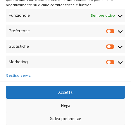
negativamente su alcune caratteristiche e funzioni.
Funzionale
Sempre attivo
Preferenze
Prefer
Statistiche
Statisti
Marketing
Marketi
Gestisci servizi
© Copyright 2025 - Quotidiano Sociale - C.F.
Accetta
96015470825 - Testata Giornalistica online Registrata
al Tribunale di Palermo - Direttore Responsabile dott.ssa
Nega
Alessandra Giannola
Salva preferenze
Proudly powered by WordPress
|
Theme: Recent News
by
Candid Themes
.