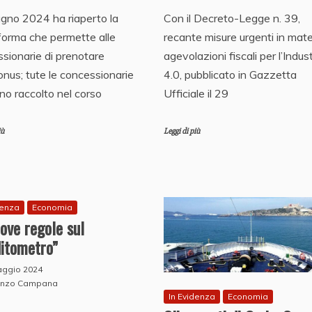
iugno 2024 ha riaperto la
Con il Decreto-Legge n. 39,
forma che permette alle
recante misure urgenti in mate
sionarie di prenotare
agevolazioni fiscali per l’Indust
onus; tute le concessionarie
4.0, pubblicato in Gazzetta
o raccolto nel corso
Ufficiale il 29
iù
Leggi di più
denza
Economia
ove regole sul
ditometro”
aggio 2024
enzo Campana
In Evidenza
Economia