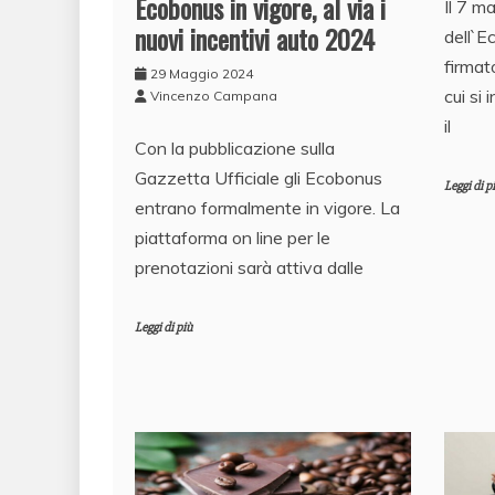
Ecobonus in vigore, al via i
Il 7 m
nuovi incentivi auto 2024
dell`E
firmat
29 Maggio 2024
cui si
Vincenzo Campana
il
Con la pubblicazione sulla
Gazzetta Ufficiale gli Ecobonus
Leggi di p
entrano formalmente in vigore. La
piattaforma on line per le
prenotazioni sarà attiva dalle
Leggi di più