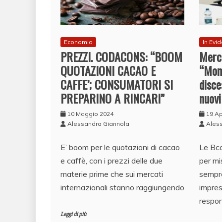
Economia
In Evi
PREZZI. CODACONS: “BOOM
Merca
QUOTAZIONI CACAO E
“Mom
CAFFE’; CONSUMATORI SI
disce
PREPARINO A RINCARI”
nuovi
10 Maggio 2024
19 Ap
Alessandra Giannola
Ales
E’ boom per le quotazioni di cacao
Le Bcc
e caffè, con i prezzi delle due
per mi
materie prime che sui mercati
sempre
internazionali stanno raggiungendo
impres
respon
Leggi di più