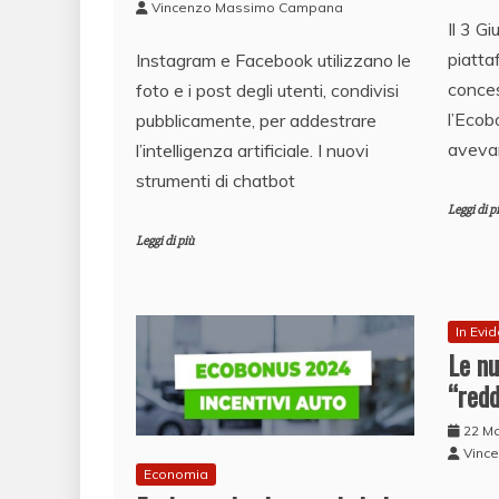
Vincenzo Massimo Campana
Il 3 G
piatta
Instagram e Facebook utilizzano le
conces
foto e i post degli utenti, condivisi
l’Ecob
pubblicamente, per addestrare
avevan
l’intelligenza artificiale. I nuovi
strumenti di chatbot
Leggi di p
Leggi di più
In Evi
Le nu
“red
22 M
Vinc
Economia