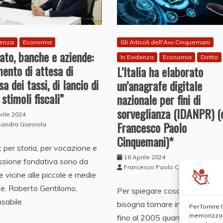
denza
Economia
Gli Articoli dell'Avv.Cinquemani
to, banche e aziende:
In Evidenza
Economia
Diritto
ento di attesa di
L’Italia ha elaborato
sa dei tassi, di lancio di
un’anagrafe digitale
 stimoli fiscali”
nazionale per fini di
sorveglianza (IDANPR) (
rile 2024
Francesco Paolo
sandra Giannola
Cinquemani)*
 per storia, per vocazione e
18 Aprile 2024
ssione fondativa sono da
Francesco Paolo Cinquemani
 vicine alle piccole e medie
e. Roberto Gentilomo,
Per spiegare cosa sia l’IDAN
sabile
bisogna tornare indietro nel t
Per fornire
memorizzare
fino al 2005 quando è stato