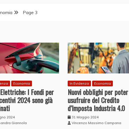
nomia
Page 3
denza
Economia
In Evidenza
Economia
Elettriche: I Fondi per
Nuovi obblighi per poter
ncentivi 2024 sono già
usufruire del Credito
nati
d’Imposta Industria 4.0
ugno 2024
31 Maggio 2024
sandra Giannola
Vincenzo Massimo Campana