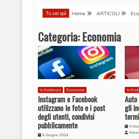
Tu sei quì
Home
ARTICOLI
Eco
Categoria:
Economia
In Evidenza
Economia
In Evi
Instagram e Facebook
Auto 
utilizzano le foto e i post
gli i
degli utenti, condivisi
termi
pubblicamente
4 Gi
Ales
6 Giugno 2024