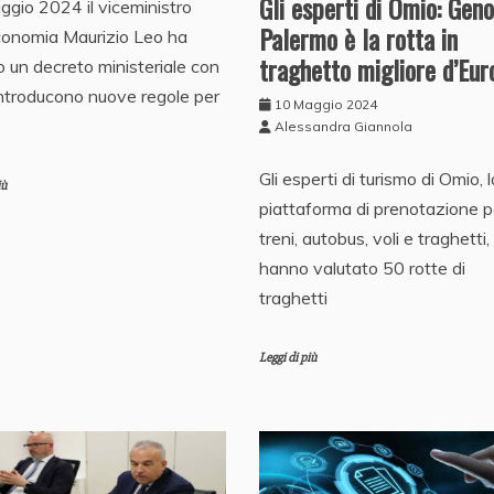
Gli esperti di Omio: Gen
aggio 2024 il viceministro
Palermo è la rotta in
conomia Maurizio Leo ha
traghetto migliore d’Eur
o un decreto ministeriale con
 introducono nuove regole per
10 Maggio 2024
Alessandra Giannola
Gli esperti di turismo di Omio, l
iù
piattaforma di prenotazione p
treni, autobus, voli e traghetti,
hanno valutato 50 rotte di
traghetti
Leggi di più