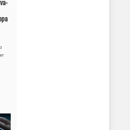
ova-
opa
a
er