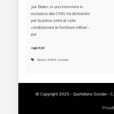
Joe Biden, in una intervista in
esclusiva alla CNN, ha dichiarato
per la prima volta di voler
condizionare le forniture militari -
pur
Leggi di più
Biden
,
Rafah
,
Israele
© Copyright 2025 - Quotidiano Sociale - C.
Proud