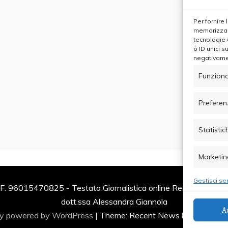
Per fornire
memorizzare
tecnologie 
o ID unici s
negativamen
Funziona
Preferen
Statistic
Marketin
Gestisci ser
F. 96015470825 - Testata Giornalistica online Registrata al Tr
dott.ssa Alessandra Giannola
A
ly powered by WordPress
|
Theme: Recent News by
Candid 