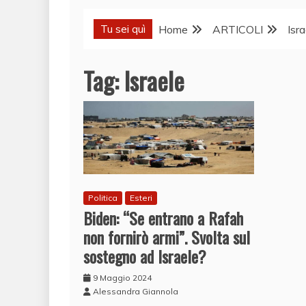
Tu sei quì
Home
ARTICOLI
Isra
Tag:
Israele
Politica
Esteri
Biden: “Se entrano a Rafah
non fornirò armi”. Svolta sul
sostegno ad Israele?
9 Maggio 2024
Alessandra Giannola