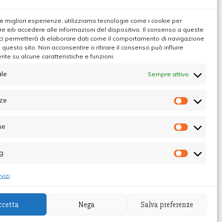
 le migliori esperienze, utilizziamo tecnologie come i cookie per
 e/o accedere alle informazioni del dispositivo. Il consenso a queste
ci permetterà di elaborare dati come il comportamento di navigazione
u questo sito. Non acconsentire o ritirare il consenso può influire
te su alcune caratteristiche e funzioni.
le
Sempre attivo
ze
Preferen
he
Statistic
g
Marketin
vizi
ibunale di Palermo - Direttore Responsabile
ccetta
Nega
Salva preferenze
Themes
.