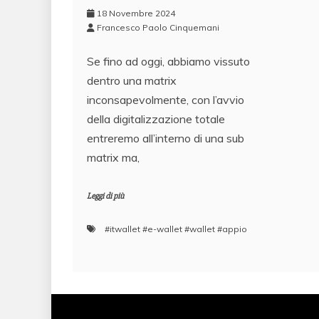
18 Novembre 2024
Francesco Paolo Cinquemani
Se fino ad oggi, abbiamo vissuto
dentro una matrix
inconsapevolmente, con l’avvio
della digitalizzazione totale
entreremo all’interno di una sub
matrix ma,
Leggi di più
#itwallet #e-wallet #wallet #appio