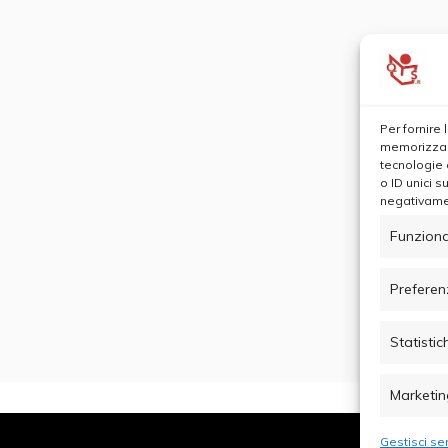
Per fornire
memorizzare
tecnologie 
o ID unici s
negativamen
Funziona
Preferen
Statistic
Marketin
Gestisci ser