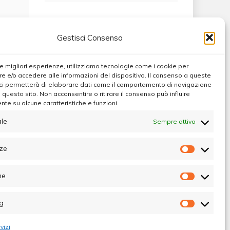
Gestisci Consenso
 le migliori esperienze, utilizziamo tecnologie come i cookie per
 e/o accedere alle informazioni del dispositivo. Il consenso a queste
ci permetterà di elaborare dati come il comportamento di navigazione
u questo sito. Non acconsentire o ritirare il consenso può influire
te su alcune caratteristiche e funzioni.
le
Sempre attivo
ze
Preferen
he
Statistic
g
Marketin
vizi