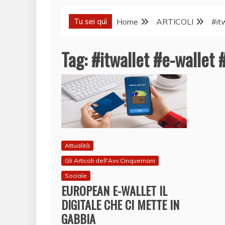
Tu sei quì
Home
ARTICOLI
#it
Tag:
#itwallet #e-wallet 
Attualità
Gli Articoli dell'Avv.Cinquemani
Sociale
EUROPEAN E-WALLET IL
DIGITALE CHE CI METTE IN
GABBIA