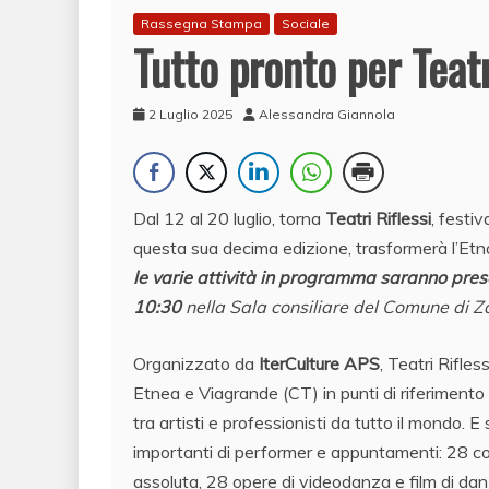
Rassegna Stampa
Sociale
Tutto pronto per Teat
2 Luglio 2025
Alessandra Giannola
Dal 12 al 20 luglio, torna
Teatri Riflessi
, festi
questa sua decima edizione, trasformerà l’Etn
le varie attività in programma saranno pres
10:30
nella Sala consiliare del Comune di Z
Organizzato da
IterCulture APS
, Teatri Rifle
Etnea e Viagrande (CT) in punti di riferimento p
tra artisti e professionisti da tutto il mondo.
importanti di performer e appuntamenti: 28 com
assoluta, 28 opere di videodanza e film di danz