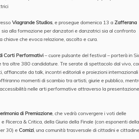
trici
presso
Viagrande Studios
, e prosegue domenica 13 a
Zafferana
 sia alla formazione per danzatori e danzatrici sia al confronto
la chiave che evoca relazione, ascolto e cura.
i Corti Performativi
– cuore pulsante del festival – porterà in Sic
tra oltre 380 candidature. Tre serate di spettacolo dal vivo, co
ffiancate da talk, incontri editoriali e proiezioni internazionali 
ffriranno momenti di scambio tra artisti, giurie e pubblico, mentr
’accessibilità nelle arti performative attraverso la presentazione
erimonia di Premiazione
, che vedrà convergere i voti delle
Ricerca & Critica, della Giuria della Finale (con esponenti della
er 30) e
Comizi
, una comunità trasversale di cittadini e cittadin
.