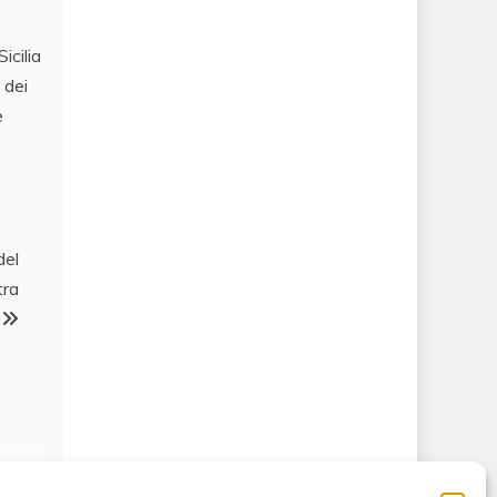
icilia
 dei
e
del
tra