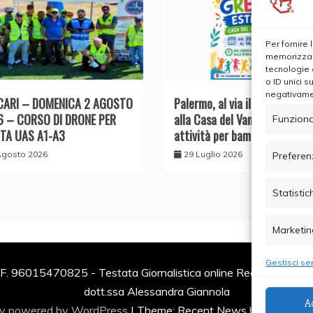
Per fornire
memorizzare
tecnologie 
o ID unici s
negativamen
CARI – DOMENICA 2 AGOSTO
Palermo, al via il Grest Estivo
6 – CORSO DI DRONE PER
alla Casa del Vangelo: un mes
Funziona
TA UAS A1-A3
attività per bambini e famigl
Agosto 2026
29 Luglio 2026
Preferen
Statistic
Marketin
Gestisci ser
F. 96015470825 - Testata Giornalistica online Registrata al Tr
dott.ssa Alessandra Giannola
A
ly powered by WordPress
|
Theme: Recent News by
Candid 