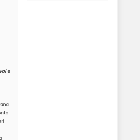
ival e
erana
ronto
ri
a