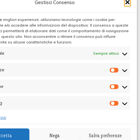
Gestisci Consenso
 le migliori esperienze, utilizziamo tecnologie come i cookie per
 e/o accedere alle informazioni del dispositivo. Il consenso a queste
ci permetterà di elaborare dati come il comportamento di navigazione
u questo sito. Non acconsentire o ritirare il consenso può influire
te su alcune caratteristiche e funzioni.
e di
le
Sempre attivo
ie
ze
Preferen
he
Statistic
g
Marketin
vizi
ibunale di Palermo - Direttore Responsabile
ccetta
Nega
Salva preferenze
Themes
.