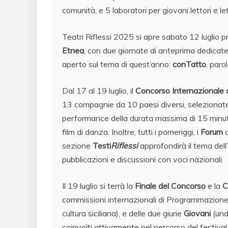
comunità, e 5 laboratori per giovani lettori e let
Teatri Riflessi 2025 si apre sabato 12 luglio 
Etnea
, con due giornate di anteprima dedicate
aperto sul tema di quest’anno:
conTatto
, paro
Dal 17 al 19 luglio, il
Concorso Internazionale d
13 compagnie da 10 paesi diversi, selezionate 
performance della durata massima di 15 minuti, a
film di danza. Inoltre, tutti i pomeriggi, i
Forum
o
sezione
Testi
Riflessi
approfondirà il tema dell
pubblicazioni e discussioni con voci nazionali.
Il 19 luglio si terrà la
Finale del Concorso
e la
C
commissioni internazionali di Programmazione e 
cultura siciliana), e delle due giurie
Giovani
(und
coinvolti attivamente nel percorso del festival