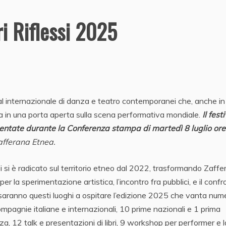
ri Riflessi 2025
val internazionale di danza e teatro contemporanei che, anche in
a in una porta aperta sulla scena performativa mondiale.
Il fest
entate durante la Conferenza stampa di martedì 8 luglio ore
afferana Etnea.
ssi si è radicato sul territorio etneo dal 2022, trasformando Zaff
er la sperimentazione artistica, l’incontro fra pubblici, e il conf
 E saranno questi luoghi a ospitare l’edizione 2025 che vanta nume
pagnie italiane e internazionali, 10 prime nazionali e 1 prima
a, 12 talk e presentazioni di libri, 9 workshop per performer e l