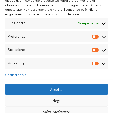
dispositivo. Il consenso a queste tecnologie ci permetterà di
elaborare dati come il comportamento di navigazione o ID unici su
questo sito. Non acconsentire o ritirare il consenso può influire
negativamente su alcune caratteristiche e funzioni.
Funzionale
Sempre attivo
Preferenze
Prefer
Statistiche
Statisti
Marketing
Marketi
Gestisci servizi
© Copyright 2025 - Quotidiano Sociale - C.F.
Accetta
96015470825 - Testata Giornalistica online Registrata
al Tribunale di Palermo - Direttore Responsabile dott.ssa
Nega
Alessandra Giannola
Salva preferenze