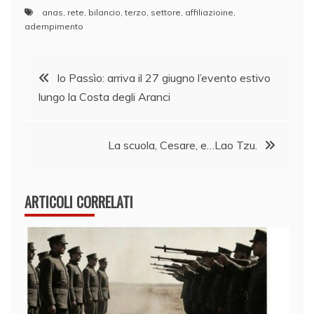
anas
,
rete
,
bilancio
,
terzo
,
settore
,
affiliazioine
,
adempimento
Navigazione
Io Passìo: arriva il 27 giugno l’evento estivo
lungo la Costa degli Aranci
articoli
La scuola, Cesare, e…Lao Tzu.
ARTICOLI CORRELATI