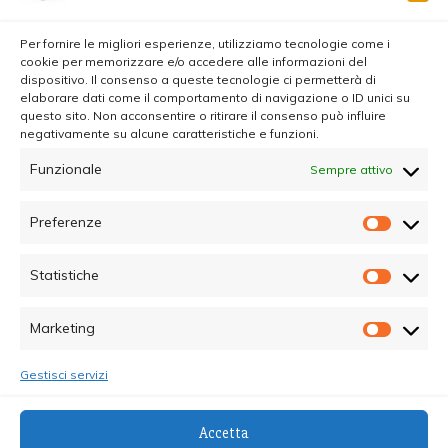
Per fornire le migliori esperienze, utilizziamo tecnologie come i
cookie per memorizzare e/o accedere alle informazioni del
dispositivo. Il consenso a queste tecnologie ci permetterà di
elaborare dati come il comportamento di navigazione o ID unici su
questo sito. Non acconsentire o ritirare il consenso può influire
negativamente su alcune caratteristiche e funzioni.
Funzionale
Sempre attivo
Preferenze
Prefer
Statistiche
Statisti
Marketing
Marketi
Gestisci servizi
© Copyright 2025 - Quotidiano Sociale - C.F.
Accetta
96015470825 - Testata Giornalistica online Registrata