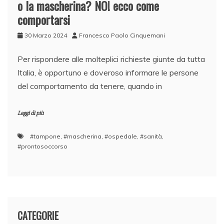
o la mascherina? NO! ecco come
comportarsi
30 Marzo 2024
Francesco Paolo Cinquemani
Per rispondere alle molteplici richieste giunte da tutta
Italia, è opportuno e doveroso informare le persone
del comportamento da tenere, quando in
Leggi di più
#tampone
,
#mascherina
,
#ospedale
,
#sanità
,
#prontosoccorso
CATEGORIE