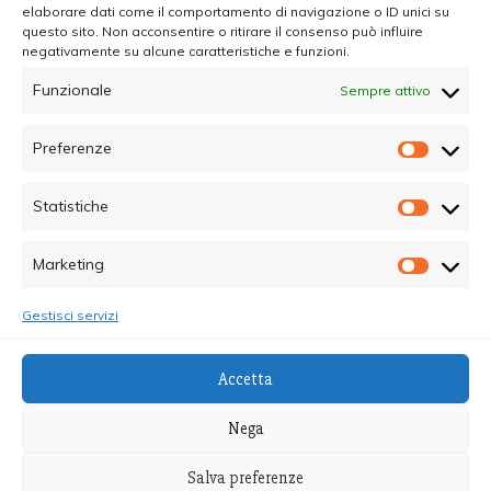
elaborare dati come il comportamento di navigazione o ID unici su
questo sito. Non acconsentire o ritirare il consenso può influire
negativamente su alcune caratteristiche e funzioni.
Funzionale
Sempre attivo
Preferenze
Prefer
Statistiche
Statisti
Marketing
Marketi
Gestisci servizi
© Copyright 2025 - Quotidiano Sociale - C.F.
Accetta
96015470825 - Testata Giornalistica online Registrata
al Tribunale di Palermo - Direttore Responsabile dott.ssa
Nega
Alessandra Giannola
Salva preferenze
Proudly powered by WordPress
|
Theme: Recent News