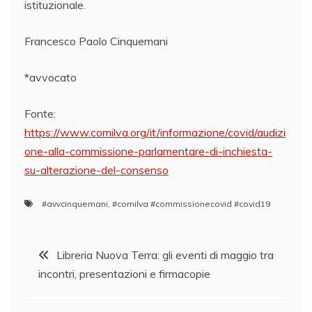
istituzionale.
Francesco Paolo Cinquemani
*avvocato
Fonte:
https://www.comilva.org/it/informazione/covid/audizi
one-alla-commissione-parlamentare-di-inchiesta-
su-alterazione-del-consenso
#avvcinquemani
,
#comilva #commissionecovid #covid19
Navigazione
Libreria Nuova Terra: gli eventi di maggio tra
incontri, presentazioni e firmacopie
articoli