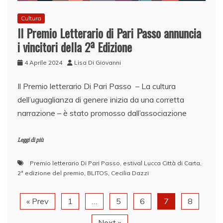
Cultura
Il Premio Letterario di Pari Passo annuncia
i vincitori della 2ª Edizione
4 Aprile 2024
Lisa Di Giovanni
Il Premio letterario Di Pari Passo – La cultura
dell’uguaglianza di genere inizia da una corretta
narrazione – è stato promosso dall’associazione
Leggi di più
Premio letterario Di Pari Passo
,
estival Lucca Città di Carta
,
2ª edizione del premio
,
BLITOS
,
Cecilia Dazzi
« Prev
1
…
5
6
7
8
Next »