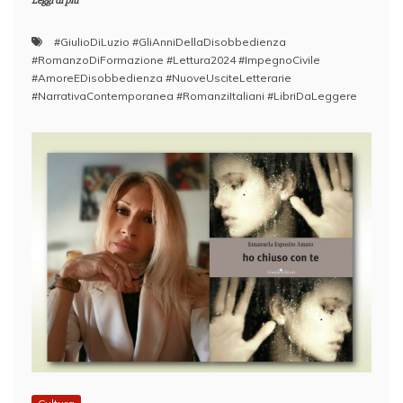
Leggi di più
#GiulioDiLuzio #GliAnniDellaDisobbedienza
#RomanzoDiFormazione #Lettura2024 #ImpegnoCivile
#AmoreEDisobbedienza #NuoveUsciteLetterarie
#NarrativaContemporanea #RomanziItaliani #LibriDaLeggere