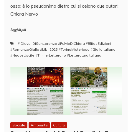
ossa; è lo pseudonimo dietro cui si celano due autori:
Chiara Nervo
Leggi di più
#IDiavoliDiSanLorenzo #FulvioDiChiara #BlitosEdizioni
#RomanzoGiallo #Libri2023 #TorinoMisteriosa #GialloItaliano
#NuoveUscite #ThrillerLetterario #LetteraturaItaliana
Sociale
Ambiente
Cultura