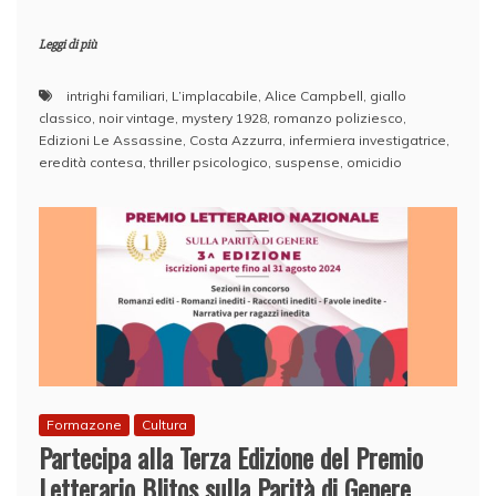
Leggi di più
intrighi familiari
,
L’implacabile
,
Alice Campbell
,
giallo
classico
,
noir vintage
,
mystery 1928
,
romanzo poliziesco
,
Edizioni Le Assassine
,
Costa Azzurra
,
infermiera investigatrice
,
eredità contesa
,
thriller psicologico
,
suspense
,
omicidio
Formazone
Cultura
Partecipa alla Terza Edizione del Premio
Letterario Blitos sulla Parità di Genere