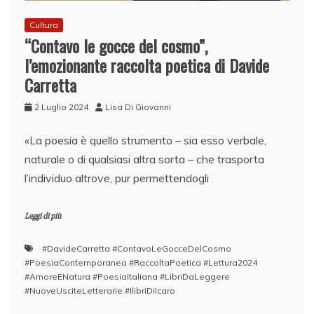
Cultura
“Contavo le gocce del cosmo”,
l’emozionante raccolta poetica di Davide
Carretta
2 Luglio 2024
Lisa Di Giovanni
«La poesia è quello strumento – sia esso verbale,
naturale o di qualsiasi altra sorta – che trasporta
l’individuo altrove, pur permettendogli
Leggi di più
#DavideCarretta #ContavoLeGocceDelCosmo
#PoesiaContemporanea #RaccoltaPoetica #Lettura2024
#AmoreENatura #PoesiaItaliana #LibriDaLeggere
#NuoveUsciteLetterarie #IlibriDiIcaro