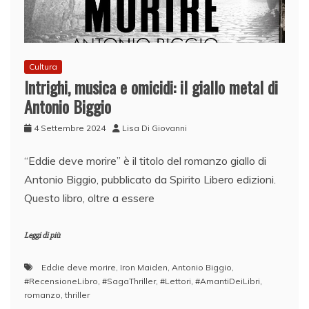
Cultura
Intrighi, musica e omicidi: il giallo metal di
Antonio Biggio
4 Settembre 2024
Lisa Di Giovanni
“Eddie deve morire” è il titolo del romanzo giallo di
Antonio Biggio, pubblicato da Spirito Libero edizioni.
Questo libro, oltre a essere
Leggi di più
Eddie deve morire
,
Iron Maiden
,
Antonio Biggio
,
#RecensioneLibro
,
#SagaThriller
,
#Lettori
,
#AmantiDeiLibri
,
romanzo
,
thriller