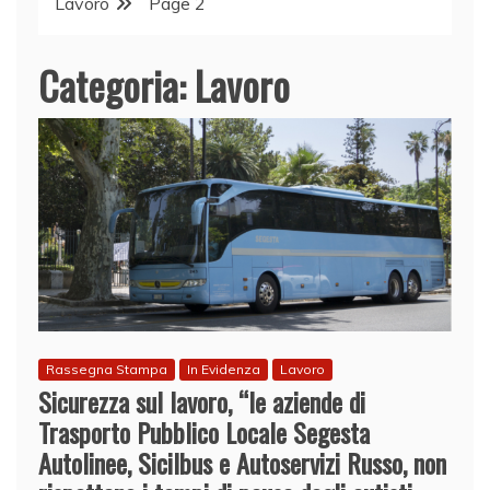
Lavoro
Page 2
Categoria:
Lavoro
Rassegna Stampa
In Evidenza
Lavoro
Sicurezza sul lavoro, “le aziende di
Trasporto Pubblico Locale Segesta
Autolinee, Sicilbus e Autoservizi Russo, non