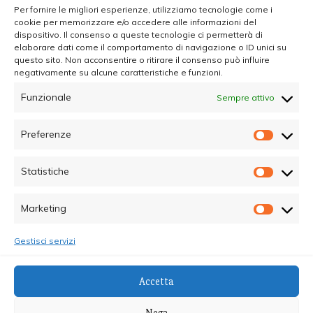
Per fornire le migliori esperienze, utilizziamo tecnologie come i
cookie per memorizzare e/o accedere alle informazioni del
dispositivo. Il consenso a queste tecnologie ci permetterà di
elaborare dati come il comportamento di navigazione o ID unici su
questo sito. Non acconsentire o ritirare il consenso può influire
negativamente su alcune caratteristiche e funzioni.
Funzionale
Sempre attivo
Preferenze
Prefer
Statistiche
Statisti
Marketing
Marketi
Gestisci servizi
© Copyright 2025 - Quotidiano Sociale - C.F.
Accetta
96015470825 - Testata Giornalistica online Registrata
al Tribunale di Palermo - Direttore Responsabile dott.ssa
Nega